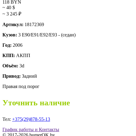
118
BYN
~ 40
$
~ 3 245
₽
Артикул:
18172369
Кузов:
3 E90/E91/E92/E93 - (седан)
Год:
2006
КПП:
АКПП
Объём:
3d
Привод:
Задний
Правая под порог
Уточнить наличие
Тел:
+375(29)878-55-13
График работы и Контакты
© 2017-2026 bumerOK.by