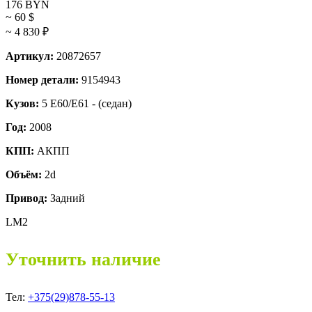
176
BYN
~ 60
$
~ 4 830
₽
Артикул:
20872657
Номер детали:
9154943
Кузов:
5 E60/E61 - (седан)
Год:
2008
КПП:
АКПП
Объём:
2d
Привод:
Задний
LM2
Уточнить наличие
Тел:
+375(29)878-55-13