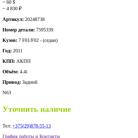
~ 60
$
~ 4 830
₽
Артикул:
20248738
Номер детали:
7595339
Кузов:
7 F01/F02 - (седан)
Год:
2011
КПП:
АКПП
Объём:
4.4i
Привод:
Задний
N63
Уточнить наличие
Тел:
+375(29)878-55-13
График работы и Контакты