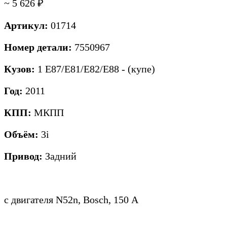
~ 5 626
₽
Артикул:
01714
Номер детали:
7550967
Кузов:
1 E87/E81/E82/E88 - (купе)
Год:
2011
КПП:
МКПП
Объём:
3i
Привод:
Задний
с двигателя N52n, Bosch, 150 А