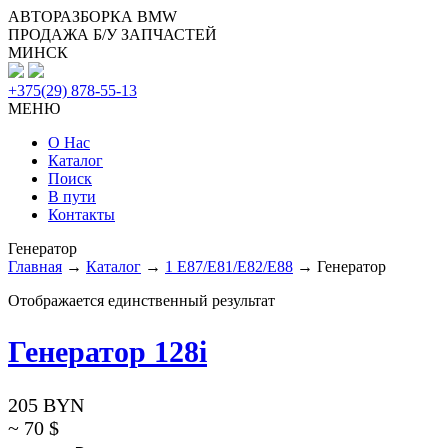
АВТОРАЗБОРКА BMW
ПРОДАЖА Б/У ЗАПЧАСТЕЙ
МИНСК
+375(29) 878-55-13
МЕНЮ
О Нас
Каталог
Поиск
В пути
Контакты
Генератор
Главная
→
Каталог
→
1 E87/E81/E82/E88
→ Генератор
Отображается единственный результат
Генератор 128i
205
BYN
~ 70
$