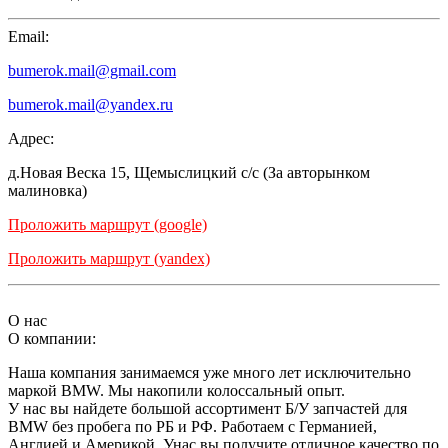
Email:
bumerok.mail@gmail.com
bumerok.mail@yandex.ru
Адрес:
д.Новая Веска 15, Щемыслицкий с/с (За авторынком
малиновка)
Проложить маршрут (google)
Проложить маршрут (yandex)
О нас
О компании:
Наша компания занимаемся уже много лет исключительно
маркой BMW. Мы накопили колоссальный опыт.
У нас вы найдете большой ассортимент Б/У запчастей для
BMW без пробега по РБ и РФ. Работаем с Германией,
Англией и Америкой. Унас вы получите отличное качество по