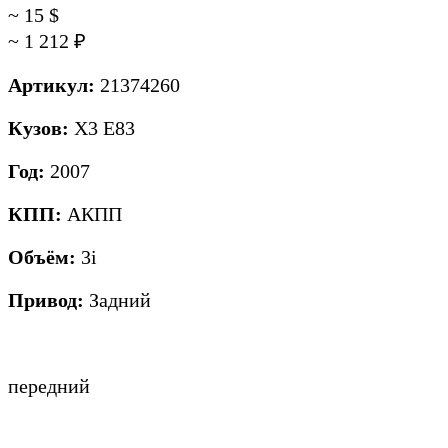
~ 15
$
~ 1 212
₽
Артикул:
21374260
Кузов:
X3 E83
Год:
2007
КПП:
АКПП
Объём:
3i
Привод:
Задний
передний